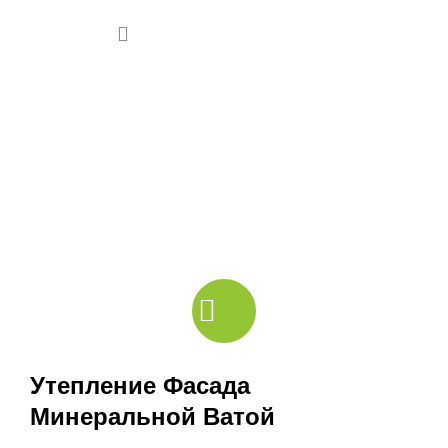
Утепление фасада "под ключ"
Цена "под ключ" зависит от вида и толщины утеплителя, системы
сухих смесей, вида декоративной штукатурки, общей длины
откосов и отливов, наличия декоративных элементов.
Утепление Фасада
Минеральной Ватой